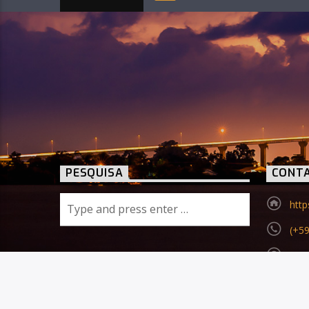
PESQUISA
CONT
http
(+59
inf
Joha