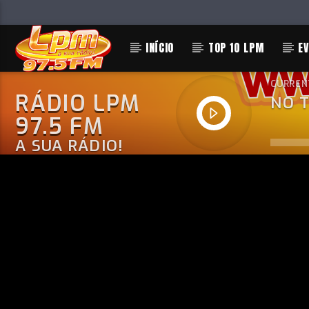
INÍCIO
TOP 10 LPM
E
CURREN
RÁDIO LPM
NO T
97.5 FM
A SUA RÁDIO!