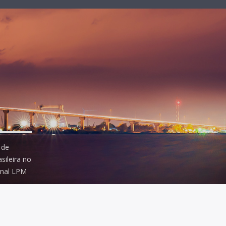
 de
ileira no
rnal LPM