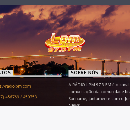
ATOS
SOBRE NÓS
A RÁDIO LPM 97.5 FM é o canal
s://radiolpm.com
comunicação da comunidade bras
7) 456769 / 450753
Suriname, juntamente com o Jo
NEWS.
o@radiolpm.com
Acesse agora
nnes Kruislandstraat #07