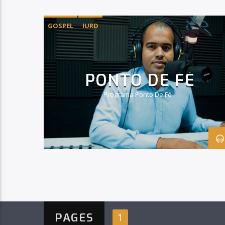
GOSPEL
IURD
PONTO DE FÉ
Programa Ponto De Fé
PAGES
1