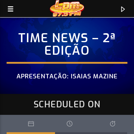
TIME NEWS – 2ª
RÁDIO LPM 97.5 FM
EDIÇÃO
A SUA RÁDIO!
APRESENTAÇÃO: ISAIAS MAZINE
SCHEDULED ON