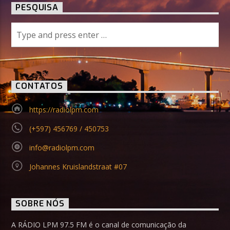
PESQUISA
CONTATOS
https://radiolpm.com
(+597) 456769 / 450753
info@radiolpm.com
Johannes Kruislandstraat #07
SOBRE NÓS
A RÁDIO LPM 97.5 FM é o canal de comunicação da