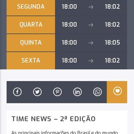
CURRENT TRACK
SEGUNDA
18:00
18:02
NO TITLES AVAILABLE
QUARTA
18:00
18:02
QUINTA
18:00
18:05
SEXTA
18:00
18:02
RÁDIO LPM 97.5 FM
TIME NEWS – 2ª EDIÇÃO
As principais informações do Brasil e do mundo.