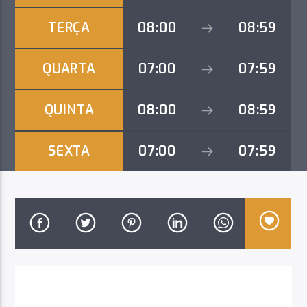
CURRENT TRACK
NO TITLES AVAILABLE
TERÇA
08:00
08:59
QUARTA
07:00
07:59
QUINTA
08:00
08:59
RÁDIO LPM 97.5 FM
SEXTA
07:00
07:59